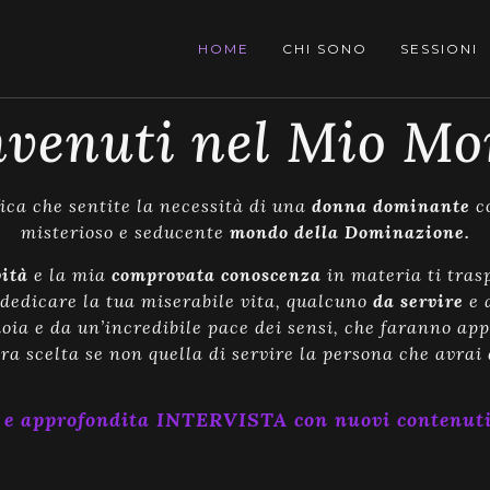
HOME
CHI SONO
SESSIONI
venuti nel Mio M
fica che sentite la necessità di una
donna dominante
co
misterioso e seducente
mondo della Dominazione.
vità
e la mia
comprovata conoscenza
in materia ti tra
dedicare la tua miserabile vita, qualcuno
da servire
e 
oia e da un’incredibile pace dei sensi, che faranno app
tra scelta se non quella di servire la persona che avrai
e approfondita INTERVISTA con nuovi contenut