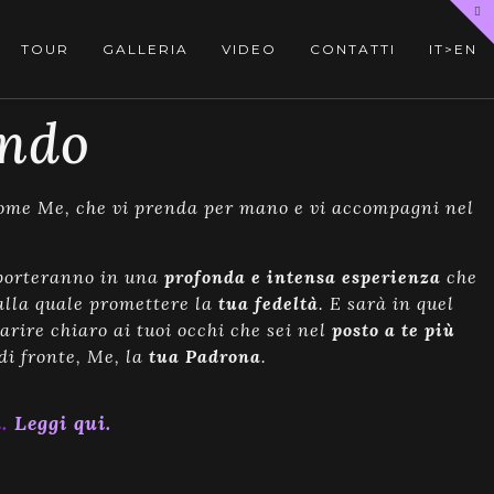
TOUR
GALLERIA
VIDEO
CONTATTI
IT>EN
ondo
me Me, che vi prenda per mano e vi accompagni nel
sporteranno in una
profonda e intensa esperienza
che
alla quale promettere la
tua fedeltà
. E sarà in quel
arire chiaro ai tuoi occhi che sei nel
posto a te più
 di fronte, Me, la
tua Padrona
.
i.
Leggi qui.