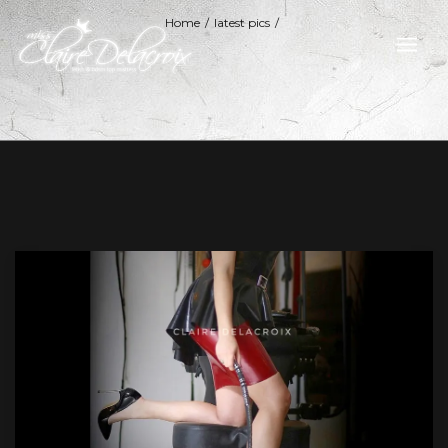
Home
/
latest pics
/